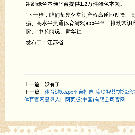
组织绿色本领平台提供1.2万件绿色本领。
“下一步，咱们坚硬化常识产权高质地创造、
骗、高水平灵通体育游戏app平台，推动常识
阶。”申长雨说。新华社
发布于：江苏省
上一篇：没有了
下一篇：
体育游戏app平台打造“渝联智荟”东说念
体育官网登录入口网页版(中国)有限公司官网