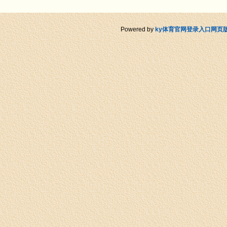
Powered by
ky体育官网登录入口网页版