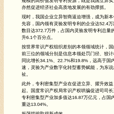
规模的高价值发明专利资源，既是我国立异实
亦然促进经济社会高质地发展的有劲撑抓。
现时，我国企业立异智商逼迫增强，成为新本
先容，国内领有灵验发明专利的企业达52.4
数目达372.7万件，占国内灵验发明专利总量的7
升6.1个百分点。
按世界常识产权组织差别的本领领域统计，国
前三位的领域分别是信息本领处罚门径、狡计
同比增长34.1%、22.7%和19.8%，远高
速，灵验为产业数字化转型蓄势赋能，为东说
祉。
此外，专利密集型产业在促进立异、擢升效益
起。国度常识产权局常识产权哄骗促进司司长王
专利密集型产业加多值达16.87万亿元，占国
重达13.04%。
振荡哄骗取得新成效