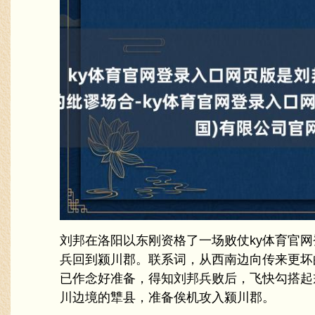
刘邦在洛阳以东刚资格了一场败仗ky体育官
兵回到颍川郡。联系词，从西南边向传来更坏
已作念好准备，得知刘邦兵败后，飞快勾搭起
川边境的犨县，准备俟机攻入颍川郡。