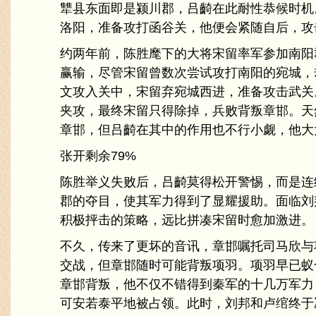
犨县东面即是颍川郡，吕齮在此耐性恭候时机
洛阳，准备攻打函谷关，他便会紧随自后，攻
约两年前，陈胜麾下的大将宋留率军参加南阳
赢输，尽管宋留曾数次尝试攻打南阳的宛城，
文攻入关中，宋留弃宛城西进，准备攻击武关
夹攻，最终宋留只得除掉，兵败背叛章邯。天
章邯，但吕齮在其中的作用也不行小觑，他大
张开剩余79%
陈胜举义失败后，吕齮莫得松开警惕，而是连
郡的夺目，使其军力得到了显耀援助。面临刘
积极抨击的策略，远比拼凑宋留时愈加激进。
不久，传来了更坏的音讯，章邯嘱托司马欣与
交战，但章邯随时可能背叛项羽。项羽早已蚁
章邯背叛，他不仅不错得到秦军的十几万军力
可安若泰平地被占领。此时，刘邦和卢绾终于