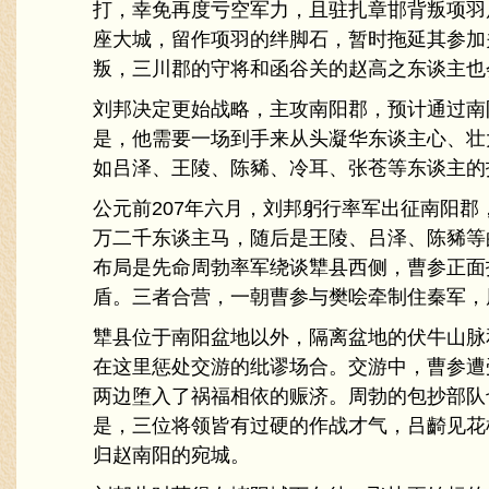
打，幸免再度亏空军力，且驻扎章邯背叛项羽
座大城，留作项羽的绊脚石，暂时拖延其参加
叛，三川郡的守将和函谷关的赵高之东谈主也
刘邦决定更始战略，主攻南阳郡，预计通过南
是，他需要一场到手来从头凝华东谈主心、壮
如吕泽、王陵、陈豨、冷耳、张苍等东谈主的
公元前207年六月，刘邦躬行率军出征南阳郡
万二千东谈主马，随后是王陵、吕泽、陈豨等
布局是先命周勃率军绕谈犨县西侧，曹参正面
盾。三者合营，一朝曹参与樊哙牵制住秦军，
犨县位于南阳盆地以外，隔离盆地的伏牛山脉
在这里惩处交游的纰谬场合。交游中，曹参遭
两边堕入了祸福相依的赈济。周勃的包抄部队
是，三位将领皆有过硬的作战才气，吕齮见花
归赵南阳的宛城。